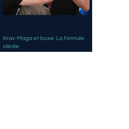
Krav-Maga et boxe: La formule
idéale
Notre concept repose sur le fait de vous
proposer une formule associant Krav-Maga et
Kick-boxing.
Cela présente plusieurs intérets: Une
ouverture d'esprit, et un panel de méthodes
complémentaires afin d'être le plus efficace
possible en toutes circonstances.