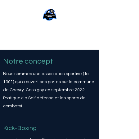
Krav-Maga et Boxe
Chevry
Notre concept
Nous sommes une association sportive ( loi
1901) qui a ouvert ses portes sur la commune
de Chevry-Cossigny en septembre 2022.
Pratiquez la Self défense et les sports de
combats!
Kick-Boxing