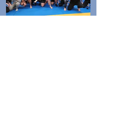
Stage de Muay-Thai le 3 mars 2024
Bobo Sacko
Stage avec Bobo Sacko et son
entraineur Bilos
2 fois champion du Monde
2 fois champion d'Europe
4 fois champion de France
80 combats, 73 victoires, 28 KO